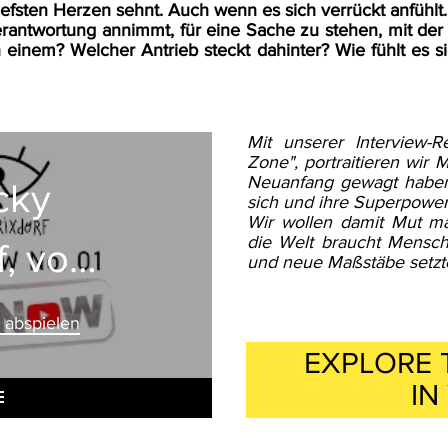
iefsten Herzen sehnt. Auch wenn es sich verrückt anfühlt
rantwortung annimmt, für eine Sache zu stehen, mit der
h einem? Welcher Antrieb steckt dahinter? Wie fühlt es
Mit unserer Interview-
Zone", portraitieren wir
Neuanfang gewagt haben.
ject
cky
sich und ihre Superpower
Wir wollen damit Mut ma
die Welt braucht Mensche
f, vom
rfield
und neue Maßstäbe setzt
iater
 abspielen
 abspielen
EXPLORE
attoo
IN
ist