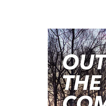
A
L
R
A
M
O
I
D
U
T
S