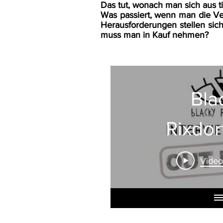
Das tut, wonach man sich aus t
Was passiert, wenn man die Ve
Herausforderungen stellen sic
muss man in Kauf nehmen?
Pro
Bla
Rixdor
Flowe
Psych
Video
Video
zum T
Art