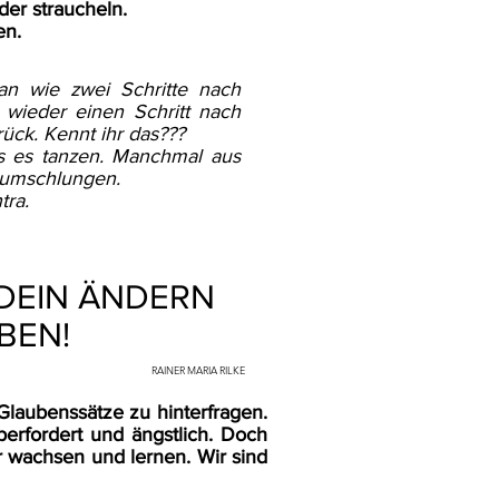
er straucheln.
nen.
an wie zwei Schritte nach
 wieder einen Schritt nach
ück. Kennt ihr das???
s es tanzen. Manchmal aus
 umschlungen.
ra.
DEIN ÄNDERN
BEN!
RAINER MARIA RILKE
laubenssätze zu hinterfragen.
überfordert und ängstlich. Doch
ir wachsen und lernen. Wir sind