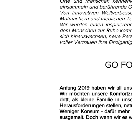
Orte und Menschen kennenle
einsammeln und berührende Ge
Von innovativen Weltverbesser
Mutmachern und friedlichen T
Wir würden einen inspirieren
dem Menschen zur Ruhe komme
sich hinauswachsen, neue Per
voller Vertrauen ihre Einzigarti
GO FO
Anfang 2019 haben wir all un
Wir möchten unsere Komfortzo
dritt, als kleine Familie in u
Herausforderungen stellen, nat
Weniger Konsum - dafür mehr 
ausgemalt. Doch wenn wir es wi