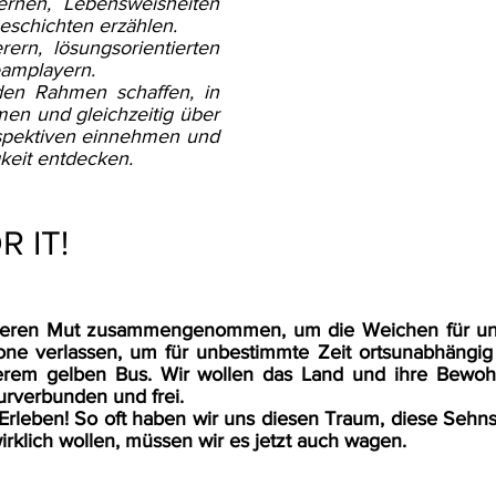
rnen, Lebensweisheiten
schichten erzählen.
ern, lösungsorientierten
eamplayern.
den Rahmen schaffen, in
n und gleichzeitig über
spektiven einnehmen und
gkeit entdecken.
R IT!
seren Mut zusammengenommen, um die Weichen für unse
ne verlassen, um für unbestimmte Zeit ortsunabhängig
nserem gelben Bus.
Wir wollen das Land und ihre Bewoh
urverbunden und frei.
Erleben!
So oft haben wir uns diesen Traum, diese Sehns
rklich wollen, müssen wir es jetzt auch wagen.